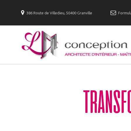
386 Route de Villedieu, 50400 Granville
Formula
TRANSFO