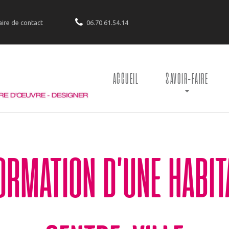
ire de contact
06.70.61.54.14
ACCUEIL
SAVOIR-FAIRE
RMATION D’UNE HABIT